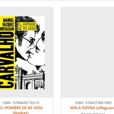
ISBN:
9788408176510
ISBN:
9786073867085
EL HOMBRE DE MI VIDA
MALA ESPINA (alfaguar
(booket)
Xavier Velasco