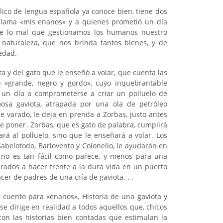
lico de lengua española ya conoce bien, tiene dos
 llama «mis enanos» y a quienes prometió un día
 de lo mal que gestionamos los humanos nuestro
 naturaleza, que nos brinda tantos bienes, y de
edad.
ta y del gato que le enseñó a volar, que cuenta las
o «grande, negro y gordo», cuyo inquebrantable
 un día a comprometerse a criar un polluelo de
osa gaviota, atrapada por una ola de petróleo
e varado, le deja en prenda a Zorbas, justo antes
e poner. Zorbas, que es gato de palabra, cumplirá
rá al polluelo, sino que le enseñará a volar. Los
Sabelotodo, Barlovento y Colonello, le ayudarán en
 no es tan fácil como parece, y menos para una
ados a hacer frente a la dura vida en un puerto
r de padres de una cría de gaviota. . .
cuento para «enanos», Historia de una gaviota y
se dirige en realidad a todos aquellos que, chicos
con las historias bien contadas que estimulan la