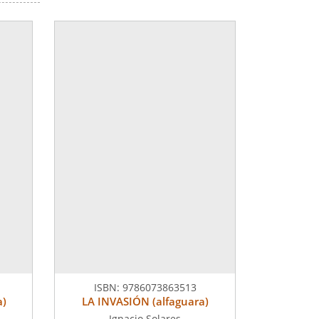
ISBN:
9786073863513
a)
LA INVASIÓN (alfaguara)
Ignacio Solares