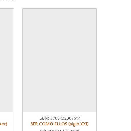
ISBN:
9788432307614
ket)
SER COMO ELLOS (siglo XXI)
Eduardo H. Galeano