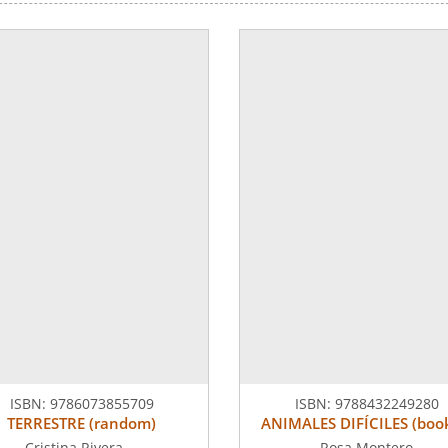
ISBN:
9786073855709
ISBN:
9788432249280
TERRESTRE (random)
ANIMALES DIFÍCILES (boo
Cristina Rivera ...
Rosa Montero