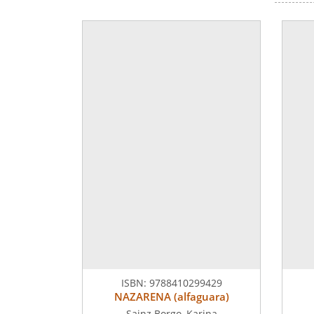
ISBN:
9788410299429
NAZARENA (alfaguara)
Sainz Borgo, Karina