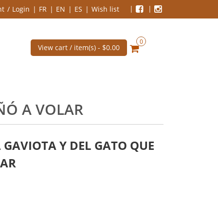
nt
Login
FR
EN
ES
Wish list
0
View cart / item(s) -
$0.00
EÑÓ A VOLAR
 GAVIOTA Y DEL GATO QUE
LAR