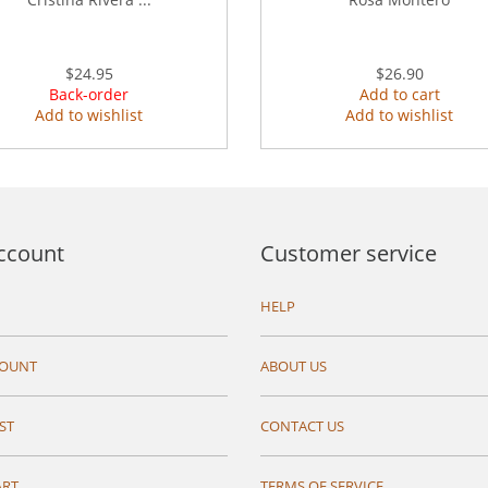
$24.95
$26.90
Back-order
Add to cart
Add to wishlist
Add to wishlist
ccount
Customer service
HELP
COUNT
ABOUT US
ST
CONTACT US
ART
TERMS OF SERVICE