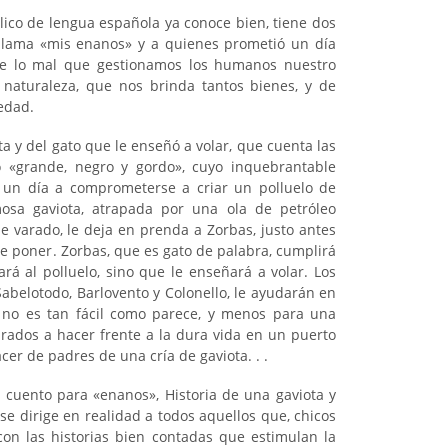
lico de lengua española ya conoce bien, tiene dos
 llama «mis enanos» y a quienes prometió un día
 de lo mal que gestionamos los humanos nuestro
 naturaleza, que nos brinda tantos bienes, y de
edad.
ta y del gato que le enseñó a volar, que cuenta las
o «grande, negro y gordo», cuyo inquebrantable
 un día a comprometerse a criar un polluelo de
osa gaviota, atrapada por una ola de petróleo
e varado, le deja en prenda a Zorbas, justo antes
e poner. Zorbas, que es gato de palabra, cumplirá
rá al polluelo, sino que le enseñará a volar. Los
Sabelotodo, Barlovento y Colonello, le ayudarán en
 no es tan fácil como parece, y menos para una
ados a hacer frente a la dura vida en un puerto
r de padres de una cría de gaviota. . .
cuento para «enanos», Historia de una gaviota y
se dirige en realidad a todos aquellos que, chicos
con las historias bien contadas que estimulan la