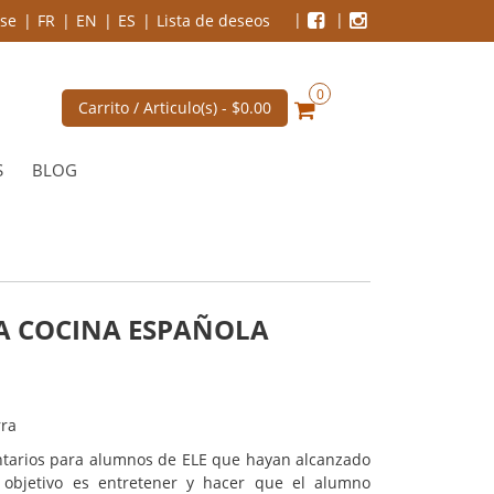
se
FR
EN
ES
Lista de deseos
0
Carrito / Articulo(s) -
$0.00
S
BLOG
LA COCINA ESPAÑOLA
rra
tarios para alumnos de ELE que hayan alcanzado
 objetivo es entretener y hacer que el alumno