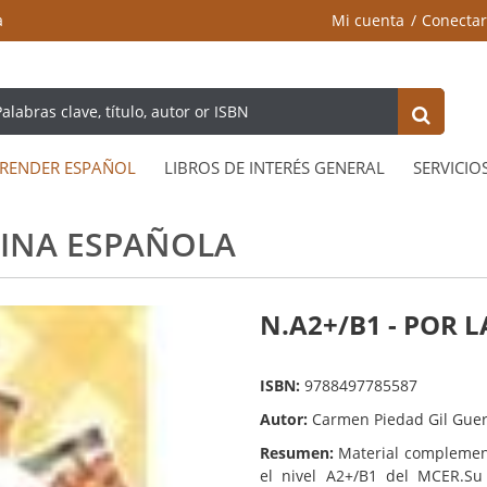
a
Mi cuenta
Conectar
RENDER ESPAÑOL
LIBROS DE INTERÉS GENERAL
SERVICIO
CINA ESPAÑOLA
N.A2+/B1 - POR 
ISBN:
9788497785587
Autor:
Carmen Piedad Gil Gue
Resumen:
Material complemen
el nivel A2+/B1 del MCER.Su