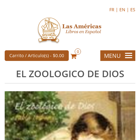
FR |
EN |
ES
0
MENU
Carrito / Articulo(s) -
$0.00
EL ZOOLOGICO DE DIOS