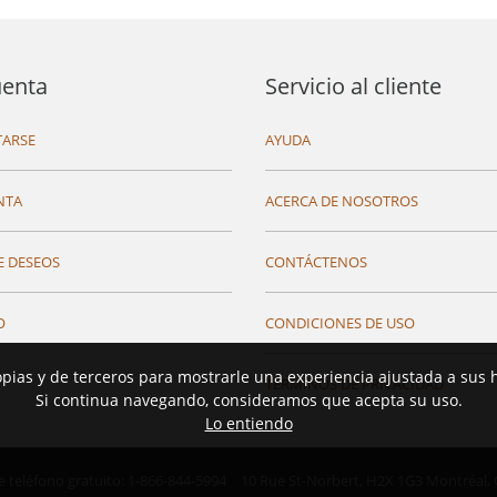
uenta
Servicio al cliente
ARSE
AYUDA
NTA
ACERCA DE NOSOTROS
E DESEOS
CONTÁCTENOS
O
CONDICIONES DE USO
opias y de terceros para mostrarle una experiencia ajustada a sus 
TÉRMINOS DE PRIVACIDAD
Si continua navegando, consideramos que acepta su uso.
Lo entiendo
teléfono gratuito: 1-866-844-5994
10 Rue St-Norbert,
H2X 1G3 Montréal,