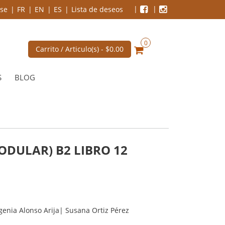
se
FR
EN
ES
Lista de deseos
0
Carrito / Articulo(s) -
$0.00
S
BLOG
ODULAR) B2 LIBRO 12
genia Alonso Arija| Susana Ortiz Pérez