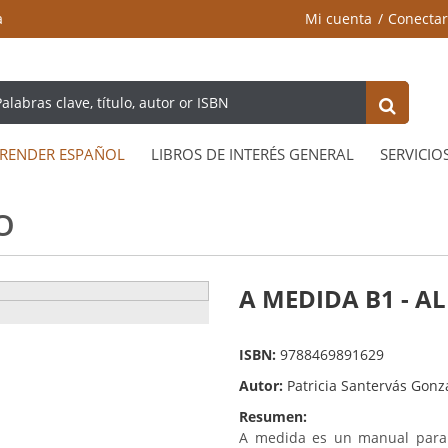
a
Mi cuenta
Conectar
RENDER ESPAÑOL
LIBROS DE INTERÉS GENERAL
SERVICIO
O
A MEDIDA B1 - 
ISBN:
9788469891629
Autor:
Patricia Santervás Gon
Resumen:
A medida es un manual para 