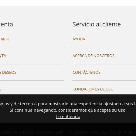
uenta
Servicio al cliente
ARSE
AYUDA
NTA
ACERCA DE NOSOTROS
E DESEOS
CONTÁCTENOS
O
CONDICIONES DE USO
opias y de terceros para mostrarle una experiencia ajustada a sus 
TÉRMINOS DE PRIVACIDAD
Si continua navegando, consideramos que acepta su uso.
Lo entiendo
teléfono gratuito: 1-866-844-5994
10 Rue St-Norbert,
H2X 1G3 Montréal,