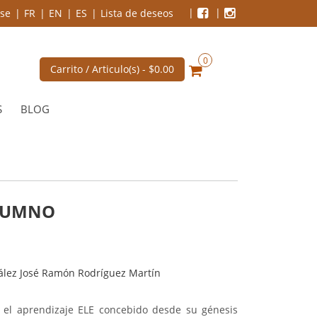
se
FR
EN
ES
Lista de deseos
0
Carrito / Articulo(s) -
$0.00
S
BLOG
ALUMNO
zález José Ramón Rodríguez Martín
el aprendizaje ELE concebido desde su génesis