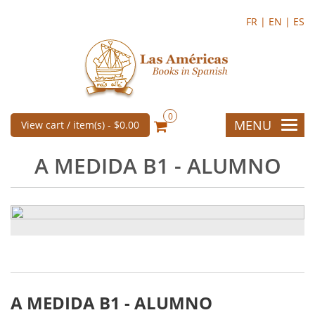
FR |
EN |
ES
0
MENU
View cart / item(s) -
$0.00
A MEDIDA B1 - ALUMNO
A MEDIDA B1 - ALUMNO