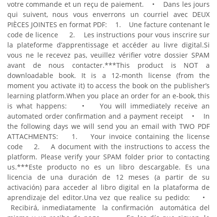
votre commande et un reçu de paiement.
• Dans les jours
qui suivent, nous vous enverrons un courriel avec DEUX
PIÈCES JOINTES en format PDF:
1. Une facture contenant le
code de licence
2. Les instructions pour vous inscrire sur
la plateforme d’apprentissage et accéder au livre digital.
Si
vous ne le recevez pas, veuillez vérifier votre dossier SPAM
avant de nous contacter.
***
This product is NOT a
downloadable book. It is a 12-month license (from the
moment you activate it) to access the book on the publisher’s
learning platform.
When you place an order for an e-book, this
is what happens:
• You will immediately receive an
automated order confirmation and a payment receipt
• In
the following days we will send you an email with TWO PDF
ATTACHMENTS:
1. Your invoice containing the license
code
2. A document with the instructions to access the
platform.
Please verify your SPAM folder prior to contacting
us.
***
Este producto no es un libro descargable. Es una
licencia de una duración de 12 meses (a partir de su
activación) para acceder al libro digital en la plataforma de
aprendizaje del editor.
Una vez que realice su pedido:
•
Recibirá, inmediatamente la confirmación automática del