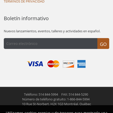
TÉRMINOS DE PRIVACIDAD
Boletín informativo
Nuevos lanzamientos, eventos, talleres y actividades en español.
GO
Teléfono: 514 844-5994
FAX: 514 844-5290
Número de teléfono gratuito: 1-866-844-5994
10 Rue St-Norbert,
H2X 1G3 Montréal, Québec
Utilizamos cookies propias y de terceros para mostrarle una