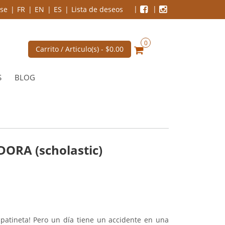
se
FR
EN
ES
Lista de deseos
0
Carrito / Articulo(s) -
$0.00
S
BLOG
ORA (scholastic)
patineta! Pero un día tiene un accidente en una