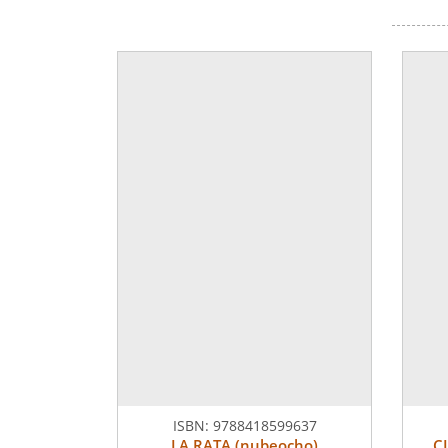
ISBN:
9788418599637
LA RATA (nubeocho)
C