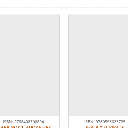
ISBN:
9788408306894
ISBN:
9780593623725
LARA NOX 1. AHORA HAY
PERLA Y EL PIRATA