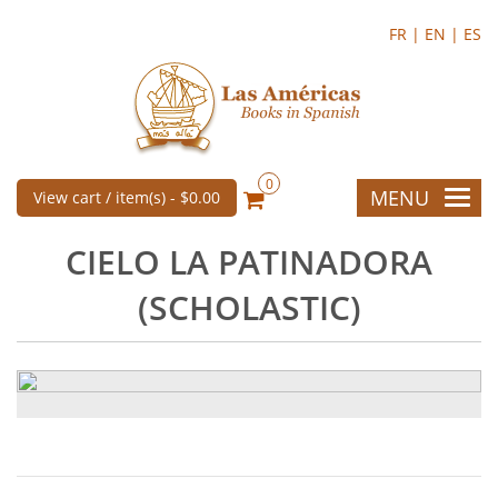
FR |
EN |
ES
0
MENU
View cart / item(s) -
$0.00
CIELO LA PATINADORA
(SCHOLASTIC)