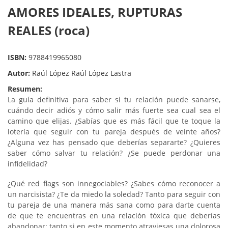
AMORES IDEALES, RUPTURAS
REALES (roca)
ISBN:
9788419965080
Autor:
Raúl López Raúl López Lastra
Resumen:
La guía definitiva para saber si tu relación puede sanarse,
cuándo decir adiós y cómo salir más fuerte sea cual sea el
camino que elijas. ¿Sabías que es más fácil que te toque la
lotería que seguir con tu pareja después de veinte años?
¿Alguna vez has pensado que deberías separarte? ¿Quieres
saber cómo salvar tu relación? ¿Se puede perdonar una
infidelidad?
¿Qué red flags son innegociables? ¿Sabes cómo reconocer a
un narcisista? ¿Te da miedo la soledad? Tanto para seguir con
tu pareja de una manera más sana como para darte cuenta
de que te encuentras en una relación tóxica que deberías
abandonar; tanto si en este momento atraviesas una dolorosa