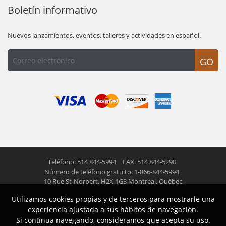
Boletín informativo
Nuevos lanzamientos, eventos, talleres y actividades en español.
GO
Teléfono: 514 844-5994
FAX: 514 844-5290
Número de teléfono gratuito: 1-866-844-5994
10 Rue St-Norbert,
H2X 1G3 Montréal, Québec
Utilizamos cookies propias y de terceros para mostrarle una
© 2026 Las Americas inc.
Todos los derechos reservados
experiencia ajustada a sus hábitos de navegación.
Si continua navegando, consideramos que acepta su uso.
Siguenos