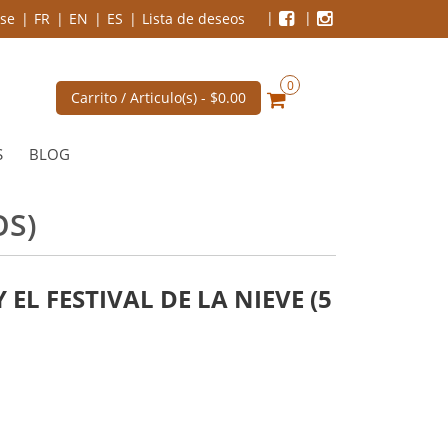
se
FR
EN
ES
Lista de deseos
0
Carrito / Articulo(s) -
$0.00
S
BLOG
OS)
EL FESTIVAL DE LA NIEVE (5