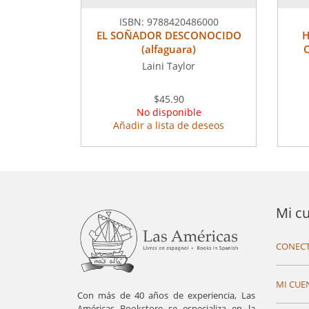
ISBN:
9788420486000
EL SOÑADOR DESCONOCIDO
H
(alfaguara)
Laini Taylor
$45.90
No disponible
Añadir a lista de deseos
Mi c
CONECT
MI CUE
Con más de 40 años de experiencia, Las
Américas Bookstore se especializa en la