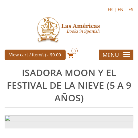
FR |
EN |
ES
0
MENU
View cart / item(s) -
$0.00
ISADORA MOON Y EL
FESTIVAL DE LA NIEVE (5 A 9
AÑOS)