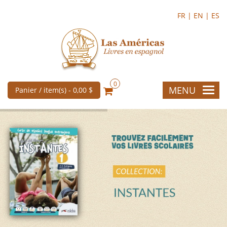
FR |
EN |
ES
0
MENU
Panier / item(s) -
0,00 $