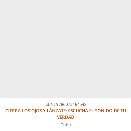
ISBN:
9786073164542
CIERRA LOS OJOS Y LÁNZATE: ESCUCHA EL SONIDO DE TU
VERDAD
Osho