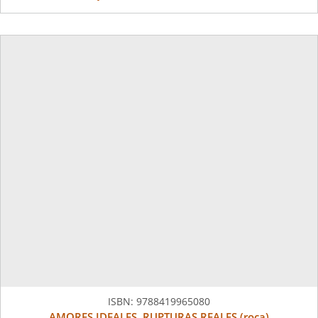
ISBN:
9788419965080
AMORES IDEALES, RUPTURAS REALES (roca)