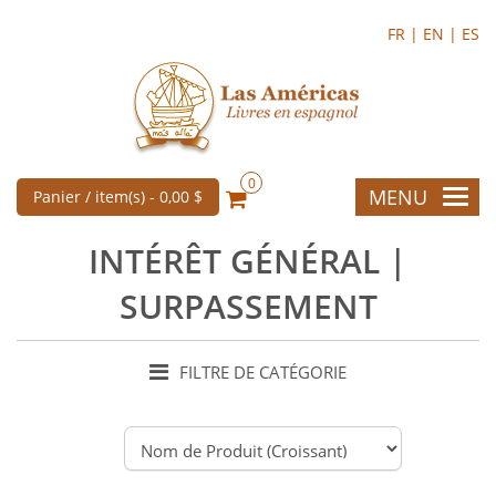
FR |
EN |
ES
0
MENU
Panier / item(s) -
0,00 $
INTÉRÊT GÉNÉRAL |
SURPASSEMENT
FILTRE DE CATÉGORIE