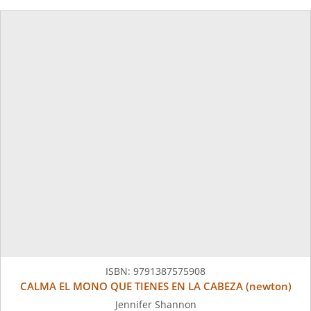
ISBN:
9791387575908
CALMA EL MONO QUE TIENES EN LA CABEZA (newton)
Jennifer Shannon