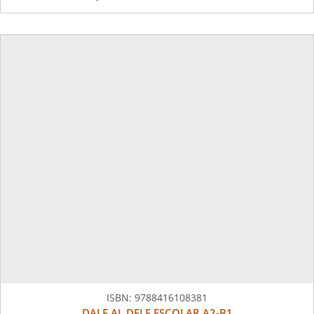
ISBN:
9788416108381
DALE AL DELE ESCOLAR A2-B1