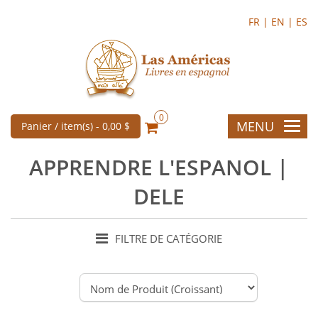
FR |
EN |
ES
0
MENU
Panier / item(s) -
0,00 $
APPRENDRE L'ESPANOL |
DELE
FILTRE DE CATÉGORIE