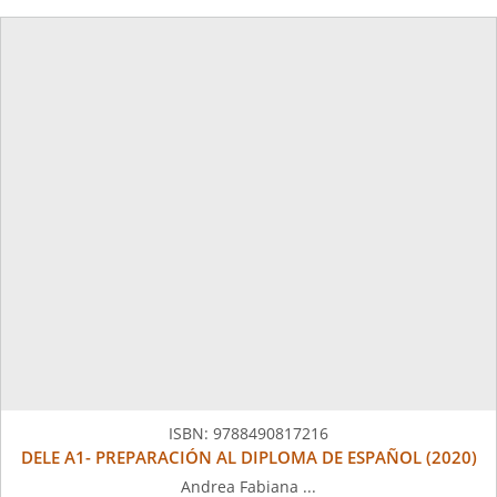
ISBN:
9788490817216
DELE A1- PREPARACIÓN AL DIPLOMA DE ESPAÑOL (2020)
Andrea Fabiana ...