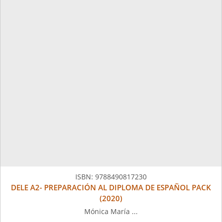
ISBN:
9788490817230
DELE A2- PREPARACIÓN AL DIPLOMA DE ESPAÑOL PACK
(2020)
Mónica María ...