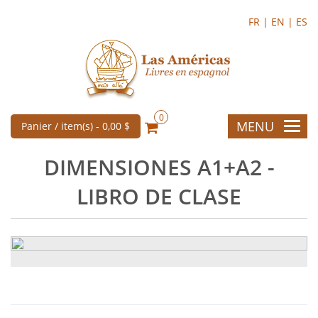
FR |
EN |
ES
0
MENU
Panier / item(s) -
0,00 $
DIMENSIONES A1+A2 -
LIBRO DE CLASE