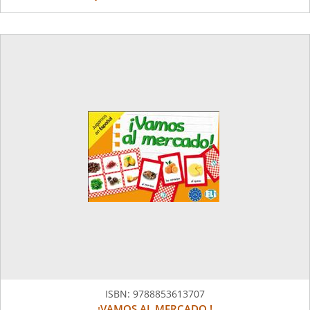
ISBN:
9788853613707
¡VAMOS AL MERCADO !