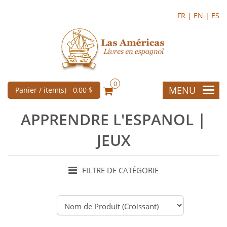
FR |
EN |
ES
0
MENU
Panier / item(s) -
0,00 $
APPRENDRE L'ESPANOL |
JEUX
FILTRE DE CATÉGORIE