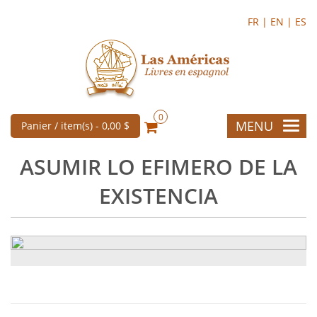
FR |
EN |
ES
0
MENU
Panier / item(s) -
0,00 $
ASUMIR LO EFIMERO DE LA
EXISTENCIA