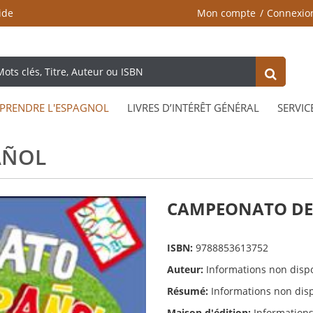
ide
Mon compte
Connexio
PRENDRE L'ESPAGNOL
LIVRES D’INTÉRÊT GÉNÉRAL
SERVIC
AÑOL
CAMPEONATO DE
ISBN:
9788853613752
Auteur:
Informations non disp
Résumé:
Informations non dis
Maison d'édition:
Informations