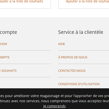
outer à la liste de souhaits
Ajouter à la liste de souha
compte
Service à la clientèle
XION
AIDE
OMPTE
À PROPOS DE NOUS
E SOUHAITS
CONTACTEZ-NOUS
CONDITIONS D'UTILISATION
ies pour améliorer votre magasinage et pour l’approcher de vos pr
CONDITIONS DE CONFIDENTIALIT
tinuez avec nos services, nous comprenons que vous acceptez leur 
Je comprends