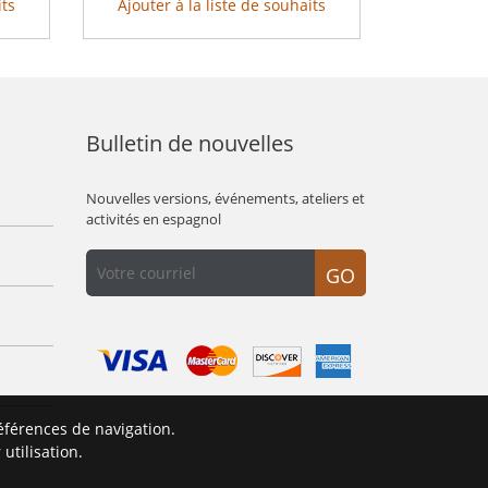
its
Ajouter à la liste de souhaits
Bulletin de nouvelles
Nouvelles versions, événements, ateliers et
activités en espagnol
GO
éférences de navigation.
É
utilisation.