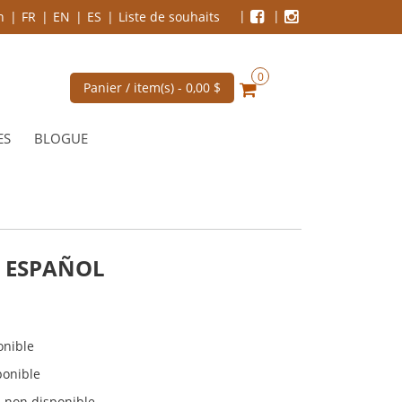
n
FR
EN
ES
Liste de souhaits
0
Panier / item(s) -
0,00 $
ES
BLOGUE
 ESPAÑOL
onible
ponible
 non disponible