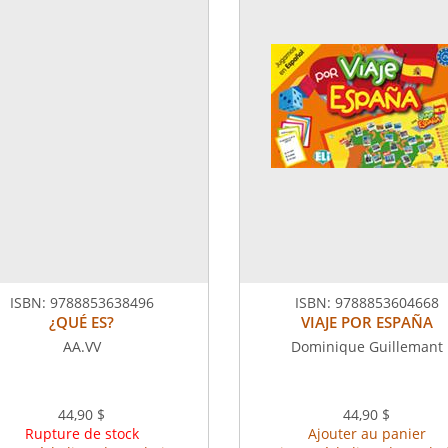
ISBN:
9788853638496
ISBN:
9788853604668
¿QUÉ ES?
VIAJE POR ESPAÑA
AA.VV
Dominique Guillemant
44,90 $
44,90 $
Rupture de stock
Ajouter au panier