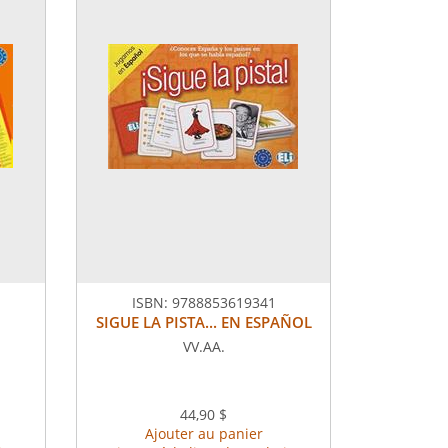
ISBN:
9788853619341
SIGUE LA PISTA... EN ESPAÑOL
VV.AA.
44,90 $
Ajouter au panier