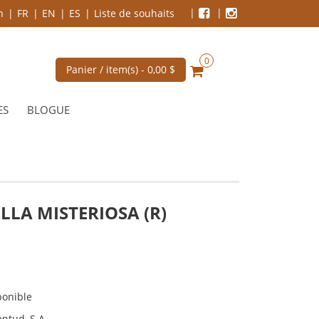
n
FR
EN
ES
Liste de souhaits
0
Panier / item(s) -
0,00 $
ES
BLOGUE
ELLA MISTERIOSA (R)
ponible
entud, S.A.