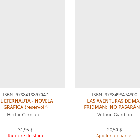
ISBN:
9788418897047
ISBN:
9788498474800
EL ETERNAUTA - NOVELA
LAS AVENTURAS DE MA
GRÁFICA (reservoir)
FRIDMAN: ¡NO PASARÁN!
Héctor Germán ...
Vittorio Giardino
31,95 $
20,50 $
Rupture de stock
Ajouter au panier