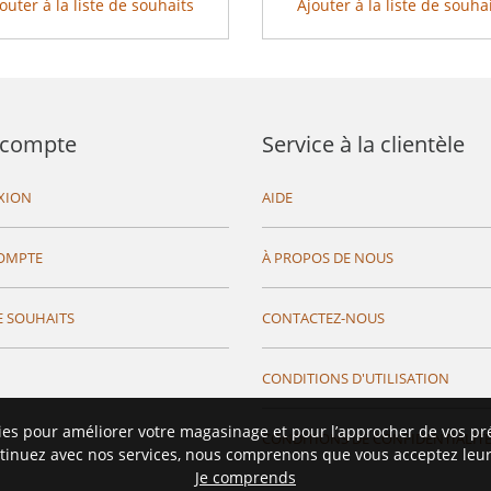
outer à la liste de souhaits
Ajouter à la liste de souha
compte
Service à la clientèle
XION
AIDE
OMPTE
À PROPOS DE NOUS
E SOUHAITS
CONTACTEZ-NOUS
CONDITIONS D'UTILISATION
ies pour améliorer votre magasinage et pour l’approcher de vos pr
CONDITIONS DE CONFIDENTIALIT
tinuez avec nos services, nous comprenons que vous acceptez leur 
Je comprends