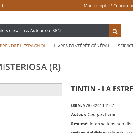
ide
Mon compte
Connexio
PRENDRE L'ESPAGNOL
LIVRES D’INTÉRÊT GÉNÉRAL
SERVIC
MISTERIOSA (R)
TINTIN - LA ESTR
ISBN:
9788426114167
Auteur:
Georges Remi
Résumé:
Informations non dis
Maison d'édition:
Editorial Juv