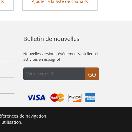
its
Ajouter à la liste de souhaits
Bulletin de nouvelles
Nouvelles versions, événements, ateliers et
activités en espagnol
GO
éférences de navigation.
É
utilisation.