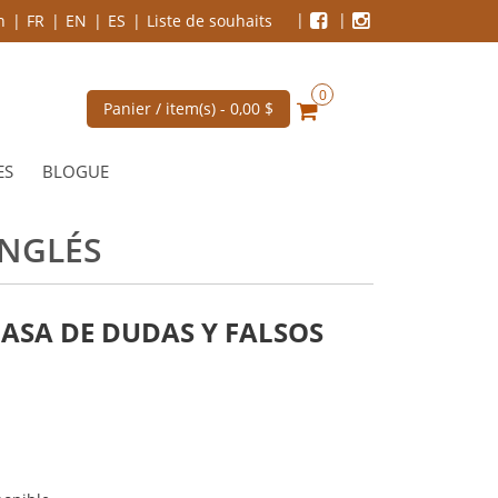
n
FR
EN
ES
Liste de souhaits
0
Panier / item(s) -
0,00 $
ES
BLOGUE
INGLÉS
ASA DE DUDAS Y FALSOS