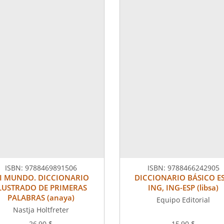
ISBN:
9788469891506
ISBN:
9788466242905
I MUNDO. DICCIONARIO
DICCIONARIO BÁSICO ES
LUSTRADO DE PRIMERAS
ING, ING-ESP (libsa)
PALABRAS (anaya)
Equipo Editorial
Nastja Holtfreter
26,90 $
15,90 $