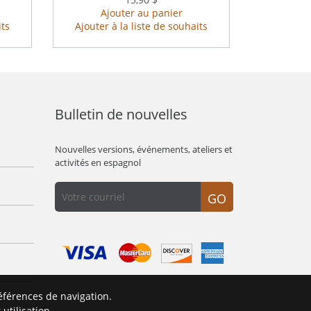
Ajouter au panier
its
Ajouter à la liste de souhaits
Bulletin de nouvelles
Nouvelles versions, événements, ateliers et
activités en espagnol
GO
éférences de navigation.
É
utilisation.