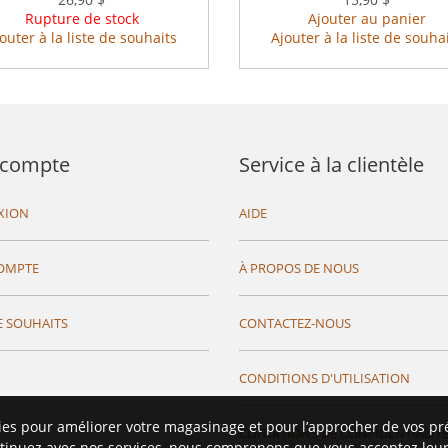
Rupture de stock
Ajouter au panier
outer à la liste de souhaits
Ajouter à la liste de souha
compte
Service à la clientèle
XION
AIDE
OMPTE
À PROPOS DE NOUS
E SOUHAITS
CONTACTEZ-NOUS
CONDITIONS D'UTILISATION
ies pour améliorer votre magasinage et pour l’approcher de vos pr
CONDITIONS DE CONFIDENTIALIT
tinuez avec nos services, nous comprenons que vous acceptez leur 