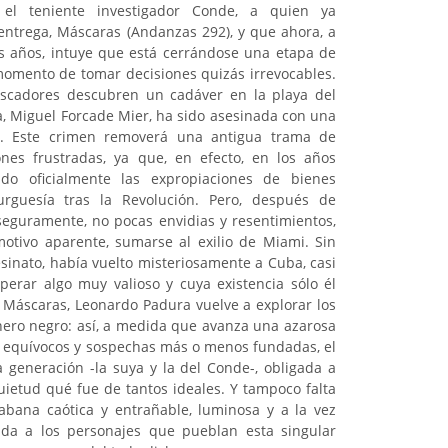
 el teniente investigador Conde, a quien ya
entrega, Máscaras (Andanzas 292), y que ahora, a
is años, intuye que está cerrándose una etapa de
momento de tomar decisiones quizás irrevocables.
scadores descubren un cadáver en la playa del
a, Miguel Forcade Mier, ha sido asesinada con una
ble. Este crimen removerá una antigua trama de
ones frustradas, ya que, en efecto, en los años
ido oficialmente las expropiaciones de bienes
burguesía tras la Revolución. Pero, después de
 seguramente, no pocas envidias y resentimientos,
otivo aparente, sumarse al exilio de Miami. Sin
sinato, había vuelto misteriosamente a Cuba, casi
erar algo muy valioso y cuya existencia sólo él
n Máscaras, Leonardo Padura vuelve a explorar los
ero negro: así, a medida que avanza una azarosa
s, equívocos y sospechas más o menos fundadas, el
a generación -la suya y la del Conde-, obligada a
uietud qué fue de tantos ideales. Y tampoco falta
abana caótica y entrañable, luminosa y a la vez
ida a los personajes que pueblan esta singular