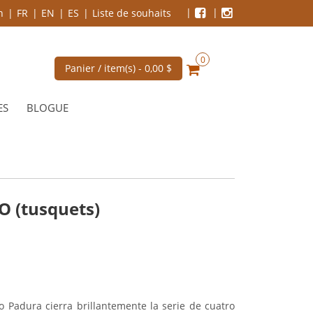
n
FR
EN
ES
Liste de souhaits
0
Panier / item(s) -
0,00 $
ES
BLOGUE
 (tusquets)
o Padura cierra brillantemente la serie de cuatro