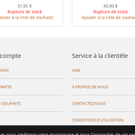
31,95 $
45,90 $
Rupture de stock
Rupture de stock
outer à la liste de souhaits
Ajouter à la liste de souha
compte
Service à la clientèle
XION
AIDE
OMPTE
À PROPOS DE NOUS
E SOUHAITS
CONTACTEZ-NOUS
CONDITIONS D'UTILISATION
ies pour améliorer votre magasinage et pour l’approcher de vos pr