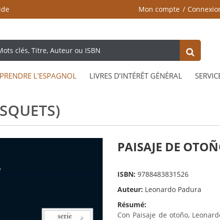
ide
Mon compte
Connexio
PRENDRE L'ESPAGNOL
LIVRES D’INTÉRÊT GÉNÉRAL
SERVIC
USQUETS)
PAISAJE DE OTOÑO
ISBN:
9788483831526
Auteur:
Leonardo Padura
Résumé:
Con Paisaje de otoño, Leonard