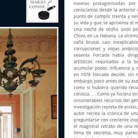
novelas protagonizadas por
conocíamos desde la anterior 
punto de cumplir treinta y se
su vida y que se aproxima el 
Una noche de otoño, unos pe
Chivo, en La Habana. La víctim
saña brutal, casi inexplica
corrupciones y viejas ambici
sesenta Forcade había dirig
artísticos requisados a la 
acumular poder, influencia y,
en 1978 Forcade decide, sin m
embargo, poco antes de su ase
como si hubiera querido recup
conocía. . . Como ya hiciera e
innumerables recursos del gén
investigación repleta de pista
autor recrea la crónica de un
preguntarse con creciente inq
el magistral retrato de una H
llena de secretos, muy parec