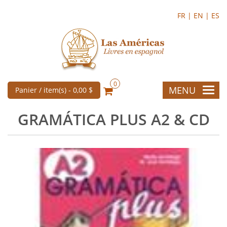
FR |
EN |
ES
0
MENU
Panier / item(s) -
0,00 $
GRAMÁTICA PLUS A2 & CD