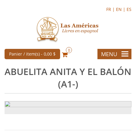
FR |
EN |
ES
0
MENU
Panier / item(s) -
0,00 $
ABUELITA ANITA Y EL BALÓN
(A1-)