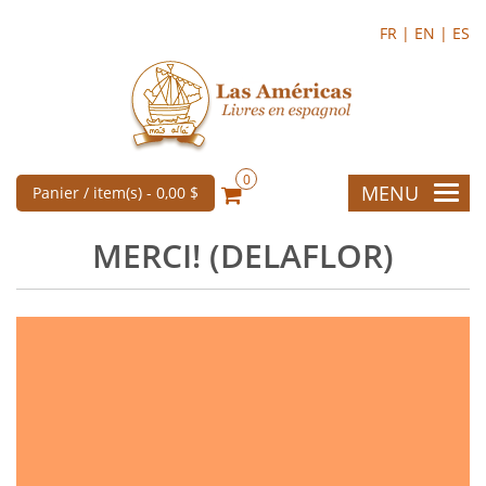
FR |
EN |
ES
0
MENU
Panier / item(s) -
0,00 $
MERCI! (DELAFLOR)