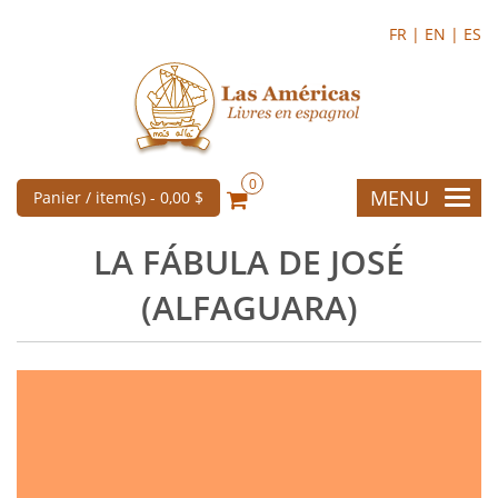
FR |
EN |
ES
0
MENU
Panier / item(s) -
0,00 $
LA FÁBULA DE JOSÉ
(ALFAGUARA)