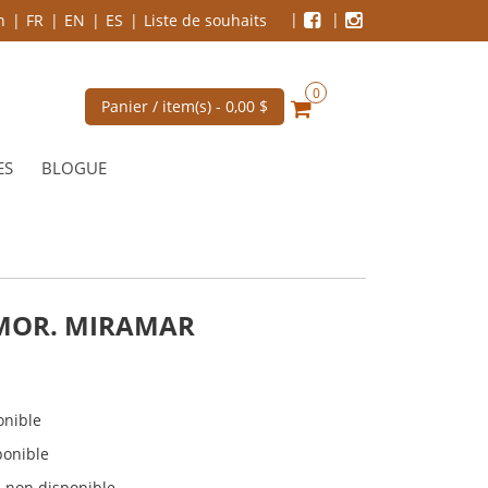
n
FR
EN
ES
Liste de souhaits
0
Panier / item(s) -
0,00 $
ES
BLOGUE
MOR. MIRAMAR
onible
ponible
 non disponible