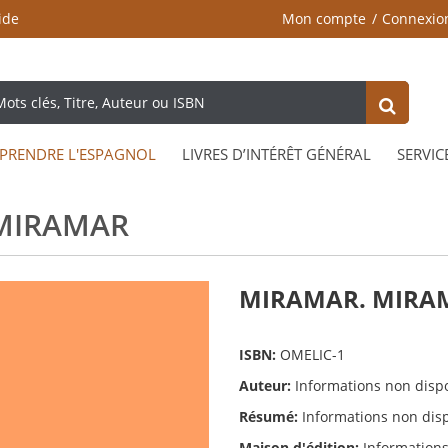
ide
Mon compte
Connexio
PRENDRE L'ESPAGNOL
LIVRES D’INTÉRÊT GÉNÉRAL
SERVIC
MIRAMAR
MIRAMAR. MIRA
ISBN:
OMELIC-1
Auteur:
Informations non disp
Résumé:
Informations non dis
Maison d'édition:
Informations