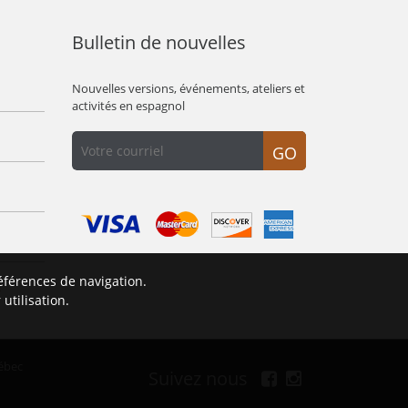
Bulletin de nouvelles
Nouvelles versions, événements, ateliers et
activités en espagnol
GO
éférences de navigation.
É
utilisation.
ébec
Suivez nous