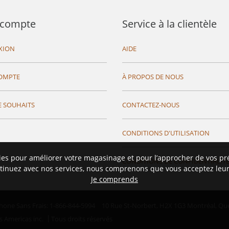
compte
Service à la clientèle
XION
AIDE
OMPTE
À PROPOS DE NOUS
E SOUHAITS
CONTACTEZ-NOUS
CONDITIONS D'UTILISATION
ies pour améliorer votre magasinage et pour l’approcher de vos pr
CONDITIONS DE CONFIDENTIALIT
tinuez avec nos services, nous comprenons que vous acceptez leur 
Je comprends
hone Sans Frais: 1-866-844-5994
10 Rue St-Norbert,
H2X 1G3 Montréal, Qu
s Americas inc.
Tous droits réservés