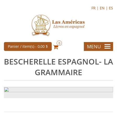
FR |
EN |
ES
0
MENU
Panier / item(s) -
0,00 $
BESCHERELLE ESPAGNOL- LA
GRAMMAIRE