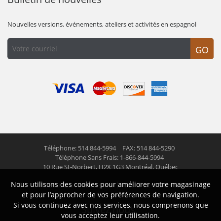
Nouvelles versions, événements, ateliers et activités en espagnol
GO
Téléphone: 514 844-5994
FAX: 514 844-5290
Téléphone Sans Frais: 1-866-844-5994
10 Rue St-Norbert,
H2X 1G3 Montréal, Québec
Nous utilisons des cookies pour améliorer votre magasinage
© 2026 Las Americas inc.
Tous droits réservés
et pour l’approcher de vos préférences de navigation.
Si vous continuez avec nos services, nous comprenons que
Suivez nous
vous acceptez leur utilisation.