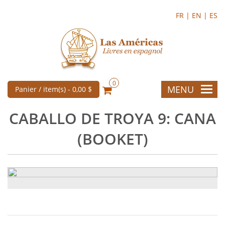
FR |
EN |
ES
0
MENU
Panier / item(s) -
0,00 $
CABALLO DE TROYA 9: CANA
(BOOKET)