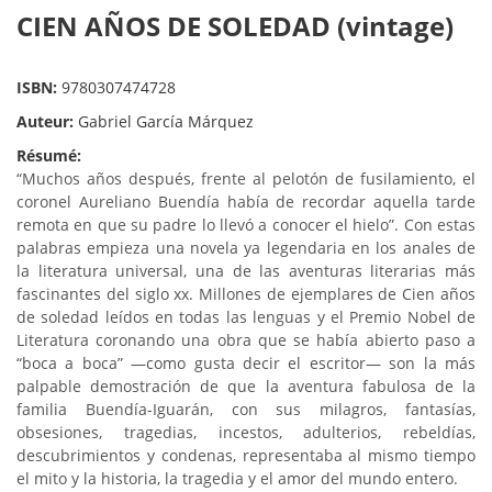
CIEN AÑOS DE SOLEDAD (vintage)
ISBN:
9780307474728
Auteur:
Gabriel García Márquez
Résumé:
“Muchos años después, frente al pelotón de fusilamiento, el
coronel Aureliano Buendía había de recordar aquella tarde
remota en que su padre lo llevó a conocer el hielo”. Con estas
palabras empieza una novela ya legendaria en los anales de
la literatura universal, una de las aventuras literarias más
fascinantes del siglo xx. Millones de ejemplares de Cien años
de soledad leídos en todas las lenguas y el Premio Nobel de
Literatura coronando una obra que se había abierto paso a
“boca a boca” —como gusta decir el escritor— son la más
palpable demostración de que la aventura fabulosa de la
familia Buendía-Iguarán, con sus milagros, fantasías,
obsesiones, tragedias, incestos, adulterios, rebeldías,
descubrimientos y condenas, representaba al mismo tiempo
el mito y la historia, la tragedia y el amor del mundo entero.