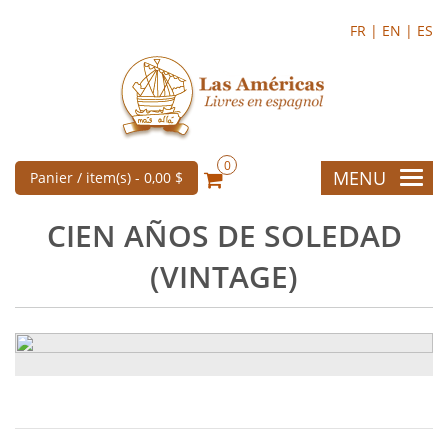
FR |
EN |
ES
0
MENU
Panier / item(s) -
0,00 $
CIEN AÑOS DE SOLEDAD
(VINTAGE)