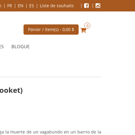
n
FR
EN
ES
Liste de souhaits
0
Panier / item(s) -
0,00 $
ES
BLOGUE
ooket)
tiga la muerte de un vagabundo en un barrio de la