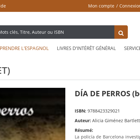
ide
Mon compte
Connexio
PRENDRE L'ESPAGNOL
LIVRES D’INTÉRÊT GÉNÉRAL
SERVIC
T)
DÍA DE PERROS (b
ISBN:
9788423329021
Auteur:
Alicia Giménez Bartlett
Résumé:
La policía de Barcelona inves