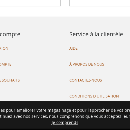
compte
Service à la clientèle
XION
AIDE
OMPTE
À PROPOS DE NOUS
E SOUHAITS
CONTACTEZ-NOUS
CONDITIONS D'UTILISATION
ies pour améliorer votre magasinage et pour l’approcher de vos pr
CONDITIONS DE CONFIDENTIALIT
tinuez avec nos services, nous comprenons que vous acceptez leur 
Je comprends