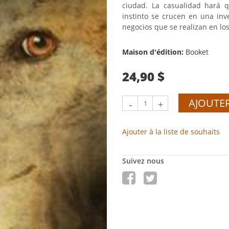
ciudad. La casualidad hará 
instinto se crucen en una inve
negocios que se realizan en lo
Maison d'édition:
Booket
24,90 $
AJOUTER
-
+
Ajouter à la liste de souhaits
Suivez nous