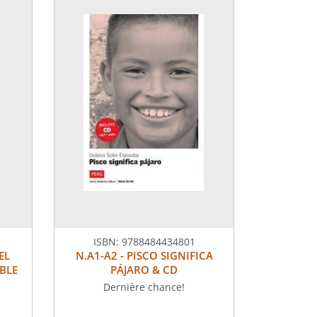
ISBN:
9788484434801
EL
N.A1-A2 - PISCO SIGNIFICA
BLE
PÁJARO & CD
Dernière chance!