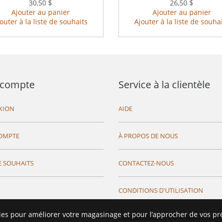
30,50 $
26,50 $
Ajouter au panier
Ajouter au panier
outer à la liste de souhaits
Ajouter à la liste de souha
compte
Service à la clientèle
XION
AIDE
OMPTE
À PROPOS DE NOUS
E SOUHAITS
CONTACTEZ-NOUS
CONDITIONS D'UTILISATION
ies pour améliorer votre magasinage et pour l’approcher de vos pr
CONDITIONS DE CONFIDENTIALIT