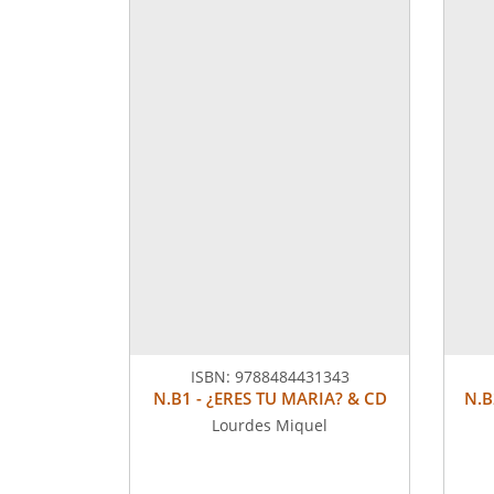
ISBN:
9788484431343
N.B1 - ¿ERES TU MARIA? & CD
N.B
Lourdes Miquel