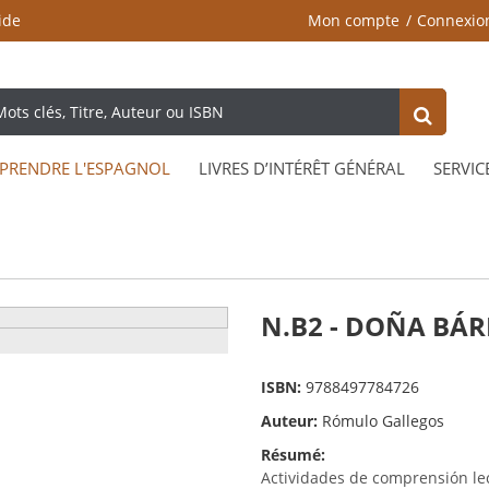
ide
Mon compte
Connexio
PRENDRE L'ESPAGNOL
LIVRES D’INTÉRÊT GÉNÉRAL
SERVIC
N.B2 - DOÑA BÁ
ISBN:
9788497784726
Auteur:
Rómulo Gallegos
Résumé:
Actividades de comprensión le