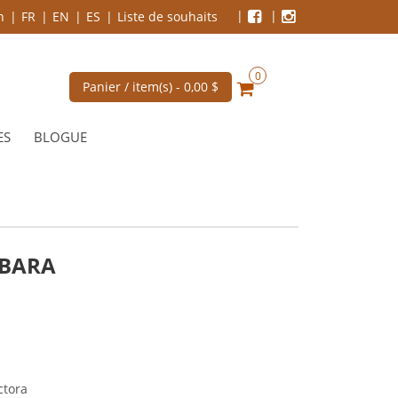
n
FR
EN
ES
Liste de souhaits
0
Panier / item(s) -
0,00 $
ES
BLOGUE
RBARA
ctora