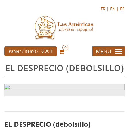
FR |
EN |
ES
0
MENU
Panier / item(s) -
0,00 $
EL DESPRECIO (DEBOLSILLO)
EL DESPRECIO (debolsillo)