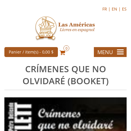
FR |
EN |
ES
0
MENU
Panier / item(s) -
0,00 $
CRÍMENES QUE NO
OLVIDARÉ (BOOKET)