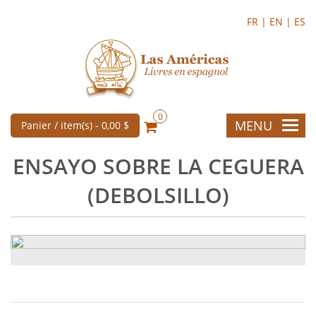
FR |
EN |
ES
0
MENU
Panier / item(s) -
0,00 $
ENSAYO SOBRE LA CEGUERA
(DEBOLSILLO)