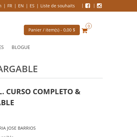
n
FR
EN
ES
Liste de souhaits
0
Panier / item(s) -
0,00 $
ES
BLOGUE
CARGABLE
AL. CURSO COMPLETO &
ABLE
RIA JOSE BARRIOS