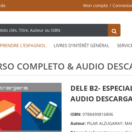
ide
Mon compte
Connexio
PRENDRE L'ESPAGNOL
LIVRES D’INTÉRÊT GÉNÉRAL
SERVIC
CURSO COMPLETO & AUDIO DES
DELE B2- ESPECI
AUDIO DESCARG
ISBN:
9788490816806
Auteur:
PILAR ALZUGARAY; MA