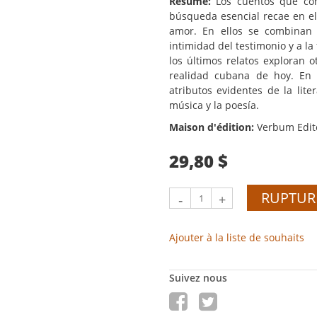
Résumé:
Los cuentos que co
búsqueda esencial recae en el 
amor. En ellos se combinan 
intimidad del testimonio y a la 
los últimos relatos exploran o
realidad cubana de hoy. En
atributos evidentes de la lit
música y la poesía.
Maison d'édition:
Verbum Edito
29,80 $
RUPTUR
-
+
Ajouter à la liste de souhaits
Suivez nous