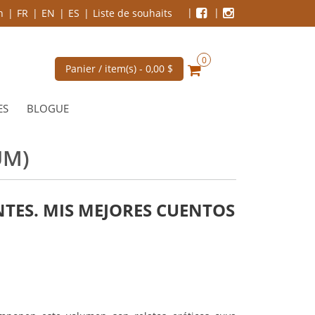
n
FR
EN
ES
Liste de souhaits
0
Panier / item(s) -
0,00 $
ES
BLOGUE
UM)
TES. MIS MEJORES CUENTOS