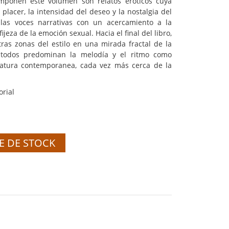
mponen este volumen son relatos eróticos cuya
placer, la intensidad del deseo y la nostalgia del
las voces narrativas con un acercamiento a la
fijeza de la emoción sexual. Hacia el final del libro,
tras zonas del estilo en una mirada fractal de la
 todos predominan la melodía y el ritmo como
eratura contemporanea, cada vez más cerca de la
rial
E DE STOCK