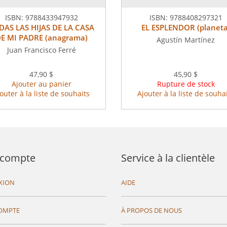
ISBN:
9788433947932
ISBN:
9788408297321
DAS LAS HIJAS DE LA CASA
EL ESPLENDOR (planeta
E MI PADRE (anagrama)
Agustín Martínez
Juan Francisco Ferré
47,90 $
45,90 $
Ajouter au panier
Rupture de stock
outer à la liste de souhaits
Ajouter à la liste de souha
compte
Service à la clientèle
XION
AIDE
OMPTE
À PROPOS DE NOUS