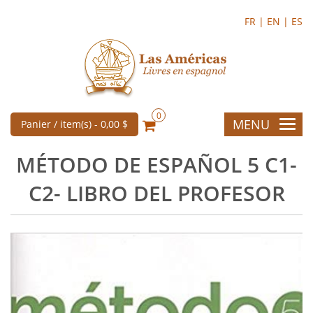
FR |
EN |
ES
0
MENU
Panier / item(s) -
0,00 $
MÉTODO DE ESPAÑOL 5 C1-
C2- LIBRO DEL PROFESOR