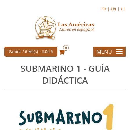
FR |
EN |
ES
0
MENU
Panier / item(s) -
0,00 $
SUBMARINO 1 - GUÍA
DIDÁCTICA