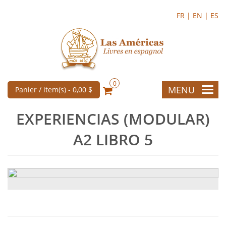
FR |
EN |
ES
0
MENU
Panier / item(s) -
0,00 $
EXPERIENCIAS (MODULAR)
A2 LIBRO 5