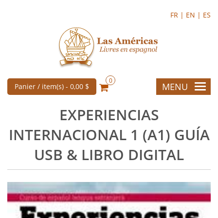
FR |
EN |
ES
0
MENU
Panier / item(s) -
0,00 $
EXPERIENCIAS
INTERNACIONAL 1 (A1) GUÍA
USB & LIBRO DIGITAL