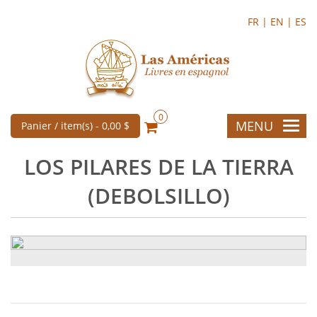
FR |
EN |
ES
0
MENU
Panier / item(s) -
0,00 $
LOS PILARES DE LA TIERRA
(DEBOLSILLO)