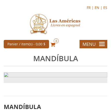
FR |
EN |
ES
0
MENU
Panier / item(s) -
0,00 $
MANDÍBULA
MANDÍBULA