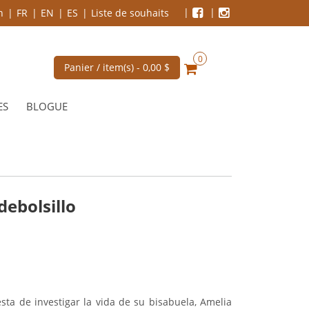
n
FR
EN
ES
Liste de souhaits
0
Panier / item(s) -
0,00 $
ES
BLOGUE
ebolsillo
sta de investigar la vida de su bisabuela, Amelia