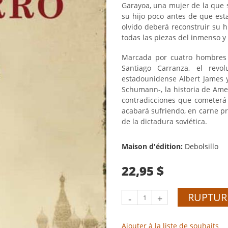
Garayoa, una mujer de la que
su hijo poco antes de que estal
olvido deberá reconstruir su h
todas las piezas del inmenso y 
Marcada por cuatro hombres 
Santiago Carranza, el revol
estadounidense Albert James y
Schumann-, la historia de Ame
contradicciones que cometerá
acabará sufriendo, en carne p
de la dictadura soviética.
Maison d'édition:
Debolsillo
22,95 $
RUPTUR
-
+
Ajouter à la liste de souhaits