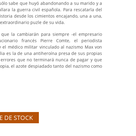
 sólo sabe que huyó abandonando a su marido y a
lara la guerra civil española. Para rescatarla del
istoria desde los cimientos encajando, una a una,
extraordinario puzle de su vida.
que la cambiarán para siempre -el empresario
ucionario francés Pierre Comte, el periodista
 el médico militar vinculado al nazismo Max von
lia es la de una antiheroína presa de sus propias
 errores que no terminará nunca de pagar y que
ropia, el azote despiadado tanto del nazismo como
E DE STOCK