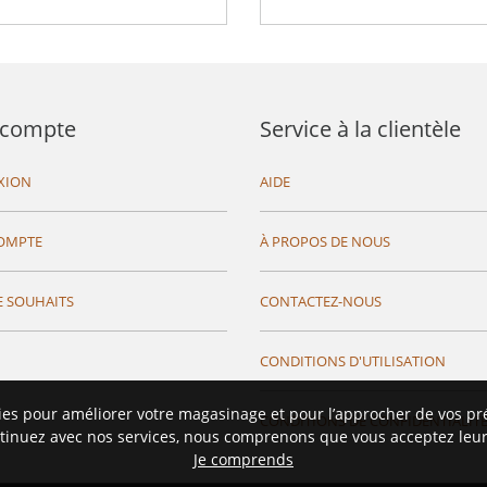
compte
Service à la clientèle
XION
AIDE
OMPTE
À PROPOS DE NOUS
E SOUHAITS
CONTACTEZ-NOUS
CONDITIONS D'UTILISATION
ies pour améliorer votre magasinage et pour l’approcher de vos pr
CONDITIONS DE CONFIDENTIALIT
tinuez avec nos services, nous comprenons que vous acceptez leur 
Je comprends