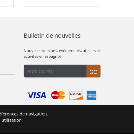
Bulletin de nouvelles
Nouvelles versions, événements, ateliers et
activités en espagnol
GO
éférences de navigation.
É
utilisation.