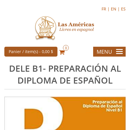
FR |
EN |
ES
0
MENU
Panier / item(s) -
0,00 $
DELE B1- PREPARACIÓN AL
DIPLOMA DE ESPAÑOL