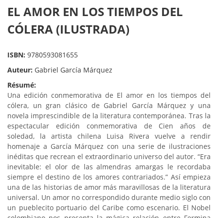
EL AMOR EN LOS TIEMPOS DEL
CÓLERA (ILUSTRADA)
ISBN:
9780593081655
Auteur:
Gabriel García Márquez
Résumé:
Una edición conmemorativa de El amor en los tiempos del
cólera, un gran clásico de Gabriel García Márquez y una
novela imprescindible de la literatura contemporánea. Tras la
espectacular edición conmemorativa de Cien años de
soledad, la artista chilena Luisa Rivera vuelve a rendir
homenaje a García Márquez con una serie de ilustraciones
inéditas que recrean el extraordinario universo del autor. “Era
inevitable: el olor de las almendras amargas le recordaba
siempre el destino de los amores contrariados.” Así empieza
una de las historias de amor más maravillosas de la literatura
universal. Un amor no correspondido durante medio siglo con
un pueblecito portuario del Caribe como escenario. El Nobel
colombiano nos presenta la mágica relación entre Fermina