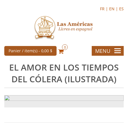
FR |
EN |
ES
0
MENU
Panier / item(s) -
0,00 $
EL AMOR EN LOS TIEMPOS
DEL CÓLERA (ILUSTRADA)