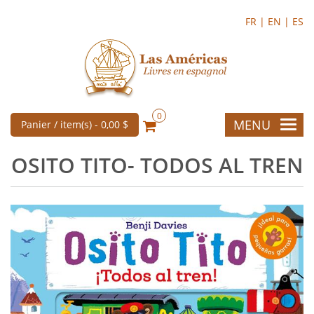
FR |
EN |
ES
0
MENU
Panier / item(s) -
0,00 $
OSITO TITO- TODOS AL TREN